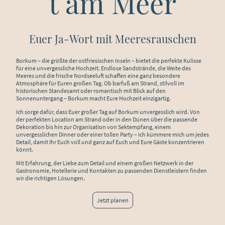
t am Meer
Euer Ja-Wort mit Meeresrauschen
Borkum – die größte der ostfriesischen Inseln – bietet die perfekte Kulisse
für eine unvergessliche Hochzeit. Endlose Sandstrände, die Weite des
Meeres und die frische Nordseeluft schaffen eine ganz besondere
Atmosphäre für Euren großen Tag. Ob barfuß am Strand, stilvoll im
historischen Standesamt oder romantisch mit Blick auf den
Sonnenuntergang – Borkum macht Eure Hochzeit einzigartig.
Ich sorge dafür, dass Euer großer Tag auf Borkum unvergesslich wird. Von
der perfekten Location am Strand oder in den Dünen über die passende
Dekoration bis hin zur Organisation von Sektempfang, einem
unvergesslichen Dinner oder einer tollen Party – ich kümmere mich um jedes
Detail, damit Ihr Euch voll und ganz auf Euch und Eure Gäste konzentrieren
könnt.
Mit Erfahrung, der Liebe zum Detail und einem großen Netzwerk in der
Gastronomie, Hotellerie und Kontakten zu passenden Dienstleistern finden
wir die richtigen Lösungen.
Jetzt planen